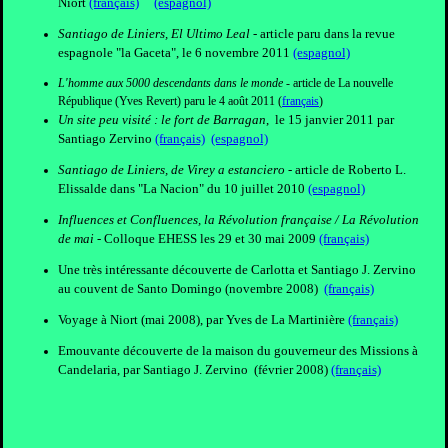
Niort
(français)
(espagnol)
Santiago de Liniers, El Ultimo Leal
- article paru dans la revue
espagnole "la Gaceta", le 6 novembre 2011
(espagnol)
L'homme aux 5000 descendants dans le monde
- article de La nouvelle
République (Yves Revert) paru le 4 août 2011 (
français
)
Un site peu visité : le fort de Barragan
, le 15 janvier 2011 par
Santiago Zervino
(français)
(espagnol)
Santiago de Liniers, de Virey a estanciero
- article de Roberto L.
Elissalde dans "La Nacion" du 10 juillet 2010
(espagnol)
Influences et Confluences, la Révolution française / La Révolution
de mai
- Colloque EHESS les 29 et 30 mai 2009
(français)
Une très intéressante découverte de Carlotta et Santiago J. Zervino
au couvent de Santo Domingo (novembre 2008)
(français)
Voyage à Niort (mai 2008), par Yves de La Martinière
(français)
Emouvante découverte de la maison du gouverneur des Missions à
Candelaria, par Santiago J. Zervino (février 2008)
(français)